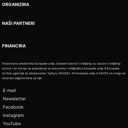
ORGANIZIRA
NAŠI PARTNERI
FINANCIRA
Financirano sredstvima Europske unije. Izneseni stavovi i mišljenja su stavovi i mišljenja
autora i ne moraju se podudarati sa stavovima i mišljenjima Europske unije ili Europske
izvršne agencije za obrazovanje i kulturu (EACEA). Ni Europska unija ni EACEA ne mogu se
smatrati odgovornima za njih.
E-mail
Newsletter
Facebook
Instagram
YouTube