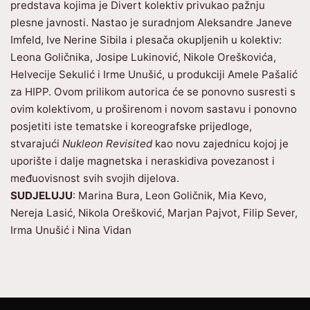
predstava kojima je Divert kolektiv privukao pažnju
plesne javnosti. Nastao je suradnjom Aleksandre Janeve
Imfeld, Ive Nerine Sibila i plesača okupljenih u kolektiv:
Leona Goličnika, Josipe Lukinović, Nikole Oreškovića,
Helvecije Sekulić i Irme Unušić, u produkciji Amele Pašalić
za HIPP. Ovom prilikom autorica će se ponovno susresti s
ovim kolektivom, u proširenom i novom sastavu i ponovno
posjetiti iste tematske i koreografske prijedloge,
stvarajući
Nukleon Revisited
kao novu zajednicu kojoj je
uporište i dalje magnetska i neraskidiva povezanost i
međuovisnost svih svojih dijelova.
SUDJELUJU
: Marina Bura, Leon Goličnik, Mia Kevo,
Nereja Lasić, Nikola Orešković, Marjan Pajvot, Filip Sever,
Irma Unušić i Nina Vidan