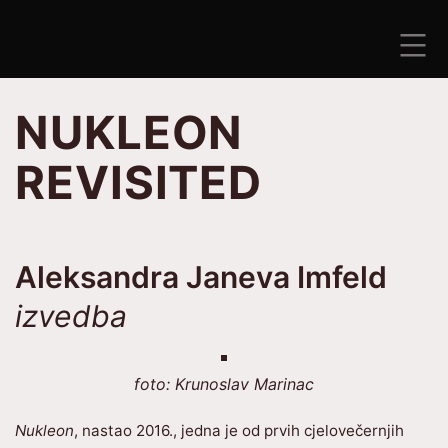
Preskoči
na
sadržaj
ANTISEZONA
NUKLEON
REVISITED
Aleksandra Janeva Imfeld
izvedba
foto: Krunoslav Marinac
Nukleon
, nastao 2016., jedna je od prvih cjelovečernjih