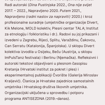
Radi autorski (
Dina Pustinjska
2022.,
Ona nije svijet
2017. – 2022.,
Napravljeno
2020.
Putem
2021.,
Napravljeno (radni naslov za napraviti)
2020.) i kroz
profesionalne suradnje (umjetničke organizacije Divert,
Kik Melone, MOLD kolektiv, Plesni centar TALA; Institut
za etnologiju i folkloristiku i dr.). Radovi su joj prikazani i
izvedeni u Zagrebu, Rijeci, Splitu, Varaždinu, Čakovcu,
Can Serratu (Katalonija, Španjolska). U sklopu Divert
kolektiva izvodila u Osijeku, Beču (Austrija, u sklopu
ImPulsTanz festivala) i Berlinu (Njemačka). Refleksivni i
autorski tekstovi objavljivani u plesnom časopisu
Kretanja (Hrvatski institut za pokret i ples) i
eksperimentalnoj publikaciji Čvorište (Galerija Miroslav
Kraljević). Članica je Hrvatske zajednice samostalnih
umjetnika i Hrvatskog društva likovnih umjetnika.
Organizacijski uključena u sprovedbu i potporu
programa ANTISEZONA (2019.–danas).