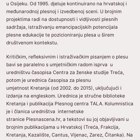
u Osijeku. Od 1995. djeluje kontinuirano na hrvatskoj i
međunarodnoj plesnoj i izvedbenoj sceni. U brojnim
projektima radi na dostupnosti i vidljivosti plesnih
sadržaja, istraživanju emancipacijskih potencijala
plesne edukacije te pozicioniranju plesa u širem
društvenom kontekstu.
Kritičkim, refleksivnim i istraživačkim pisanjem o plesu
bavi se paralelno s umjetničkim radom isprva u
uredništvu časopisa Centra za ženske studije Treća,
potom je urednica časopisa za plesnu
umjetnost Kretanja (od 2002. do 2015), uključujući i
izdanja na engleskom. Urednica je stručne biblioteke
Kretanja i publikacija Plesnog centra TALA. Kolumnistica
je i članica uredništva internetske
stranice Plesnascena.hr, a tekstovi su joj objavljivani u
brojnim publikacijama u Hrvatskoj (Treća, Frakcija,
Kretanja, Kazalište, Cantus, Vijenac, Zarez, Čitanka). Na