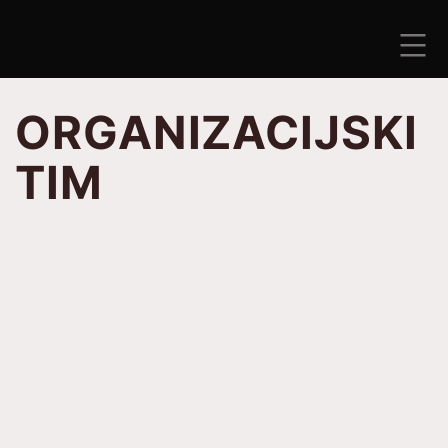
Preskoči
na
sadržaj
ANTISEZONA
ORGANIZACIJSKI
TIM