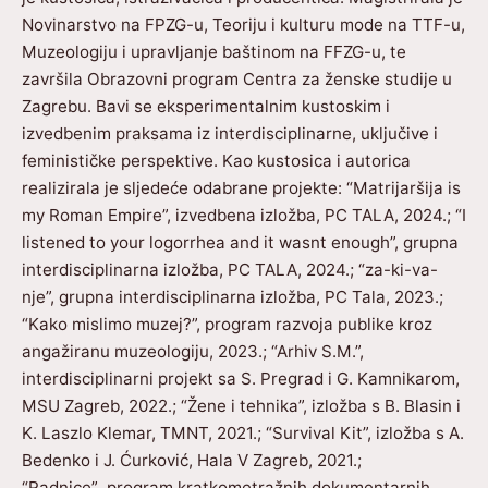
Novinarstvo na FPZG-u, Teoriju i kulturu mode na TTF-u,
Muzeologiju i upravljanje baštinom na FFZG-u, te
završila Obrazovni program Centra za ženske studije u
Zagrebu. Bavi se eksperimentalnim kustoskim i
izvedbenim praksama iz interdisciplinarne, uključive i
feminističke perspektive. Kao kustosica i autorica
realizirala je sljedeće odabrane projekte: “Matrijaršija is
my Roman Empire”, izvedbena izložba, PC TALA, 2024.; “I
listened to your logorrhea and it wasnt enough”, grupna
interdisciplinarna izložba, PC TALA, 2024.; “za-ki-va-
nje”, grupna interdisciplinarna izložba, PC Tala, 2023.;
“Kako mislimo muzej?”, program razvoja publike kroz
angažiranu muzeologiju, 2023.; “Arhiv S.M.”,
interdisciplinarni projekt sa S. Pregrad i G. Kamnikarom,
MSU Zagreb, 2022.; “Žene i tehnika”, izložba s B. Blasin i
K. Laszlo Klemar, TMNT, 2021.; “Survival Kit”, izložba s A.
Bedenko i J. Ćurković, Hala V Zagreb, 2021.;
“Radnice”
,
program kratkometražnih dokumentarnih