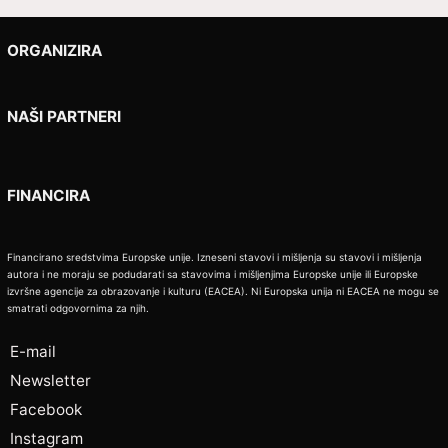
ORGANIZIRA
NAŠI PARTNERI
FINANCIRA
Financirano sredstvima Europske unije. Izneseni stavovi i mišljenja su stavovi i mišljenja
autora i ne moraju se podudarati sa stavovima i mišljenjima Europske unije ili Europske
izvršne agencije za obrazovanje i kulturu (EACEA). Ni Europska unija ni EACEA ne mogu se
smatrati odgovornima za njih.
E-mail
Newsletter
Facebook
Instagram