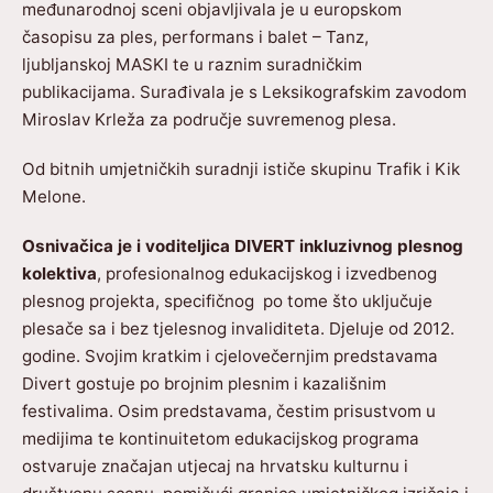
međunarodnoj sceni objavljivala je u europskom
časopisu za ples, performans i balet – Tanz,
ljubljanskoj MASKI te u raznim suradničkim
publikacijama. Surađivala je s Leksikografskim zavodom
Miroslav Krleža za područje suvremenog plesa.
Od bitnih umjetničkih suradnji ističe skupinu Trafik i Kik
Melone.
Osnivačica je i voditeljica DIVERT inkluzivnog plesnog
kolektiva
, profesionalnog edukacijskog i izvedbenog
plesnog projekta, specifičnog po tome što uključuje
plesače sa i bez tjelesnog invaliditeta. Djeluje od 2012.
godine. Svojim kratkim i cjelovečernjim predstavama
Divert gostuje po brojnim plesnim i kazališnim
festivalima. Osim predstavama, čestim prisustvom u
medijima te kontinuitetom edukacijskog programa
ostvaruje značajan utjecaj na hrvatsku kulturnu i