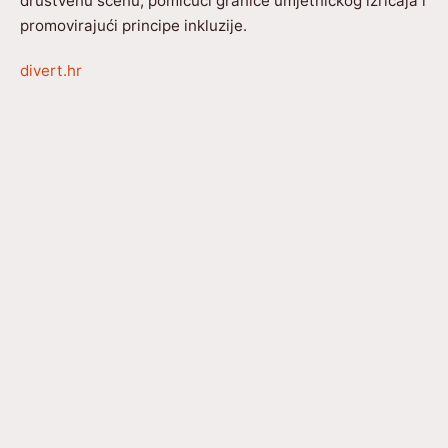
društvenu scenu, pomičući granice umjetničkog izričaja i
promovirajući principe inkluzije.
divert.hr