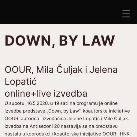
Preskoči
na
sadržaj
ANTISEZONA
DOWN, BY LAW
OOUR, Mila Čuljak i Jelena
Lopatić
online+live izvedba
U subotu, 16.5.2020. u 19 sati na programu je online
izvedba predstave „Down, by Law“, koautorske inicijative
OOUR, autorica i izvođačica Jelene Lopatić i Mile Čuljak.
Izvedba na Antisezoni 20 nastavlja se na predstavu
nastalu u koprodukciji koautorske inicijative OOUR i HNK