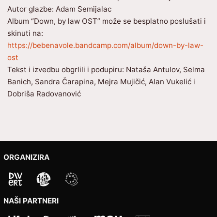
Autor glazbe: Adam Semijalac
Album “Down, by law OST” može se besplatno poslušati i
skinuti na:
https://bebenavole.bandcamp.com/album/down-by-law-
ost
Tekst i izvedbu obgrlili i podupiru: Nataša Antulov, Selma
Banich, Sandra Čarapina, Mejra Mujičić, Alan Vukelić i
Dobriša Radovanović
ORGANIZIRA
NAŠI PARTNERI