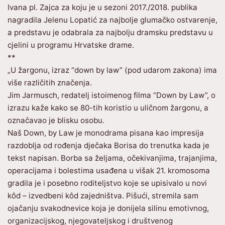
Ivana pl. Zajca za koju je u sezoni 2017./2018. publika
nagradila Jelenu Lopatić za najbolje glumačko ostvarenje,
a predstavu je odabrala za najbolju dramsku predstavu u
cjelini u programu Hrvatske drame.
**
„U žargonu, izraz “down by law” (pod udarom zakona) ima
više različitih značenja.
Jim Jarmusch, redatelj istoimenog filma “Down by Law”, o
izrazu kaže kako se 80-tih koristio u uličnom žargonu, a
označavao je blisku osobu.
Naš Down, by Law je monodrama pisana kao impresija
razdoblja od rođenja dječaka Borisa do trenutka kada je
tekst napisan. Borba sa željama, očekivanjima, trajanjima,
operacijama i bolestima usađena u višak 21. kromosoma
gradila je i posebno roditeljstvo koje se upisivalo u novi
kôd – izvedbeni kôd zajedništva. Pišući, stremila sam
ojačanju svakodnevice koja je donijela silinu emotivnog,
organizacijskog, njegovateljskog i društvenog