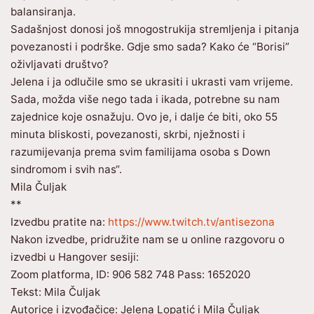
balansiranja.
Sadašnjost donosi još mnogostrukija stremljenja i pitanja
povezanosti i podrške. Gdje smo sada? Kako će “Borisi”
oživljavati društvo?
Jelena i ja odlučile smo se ukrasiti i ukrasti vam vrijeme.
Sada, možda više nego tada i ikada, potrebne su nam
zajednice koje osnažuju. Ovo je, i dalje će biti, oko 55
minuta bliskosti, povezanosti, skrbi, nježnosti i
razumijevanja prema svim familijama osoba s Down
sindromom i svih nas“.
Mila Čuljak
**
Izvedbu pratite na:
https://www.twitch.tv/antisezona
Nakon izvedbe, pridružite nam se u online razgovoru o
izvedbi u Hangover sesiji:
Zoom platforma, ID: 906 582 748 Pass: 1652020
Tekst: Mila Čuljak
Autorice i izvođačice: Jelena Lopatić i Mila Čuljak