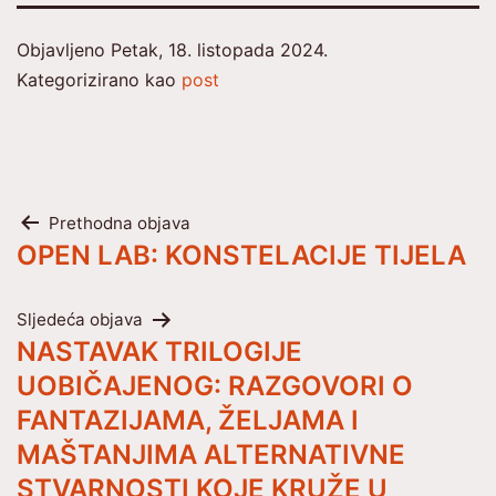
Objavljeno
Petak, 18. listopada 2024.
Kategorizirano kao
post
Navigacija
Prethodna objava
OPEN LAB: KONSTELACIJE TIJELA
objava
Sljedeća objava
NASTAVAK TRILOGIJE
UOBIČAJENOG: RAZGOVORI O
FANTAZIJAMA, ŽELJAMA I
MAŠTANJIMA ALTERNATIVNE
STVARNOSTI KOJE KRUŽE U