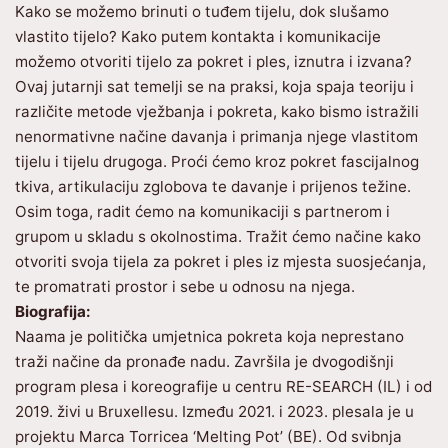
Kako se možemo brinuti o tuđem tijelu, dok slušamo
vlastito tijelo? Kako putem kontakta i komunikacije
možemo otvoriti tijelo za pokret i ples, iznutra i izvana?
Ovaj jutarnji sat temelji se na praksi, koja spaja teoriju i
različite metode vježbanja i pokreta, kako bismo istražili
nenormativne načine davanja i primanja njege vlastitom
tijelu i tijelu drugoga. Proći ćemo kroz pokret fascijalnog
tkiva, artikulaciju zglobova te davanje i prijenos težine.
Osim toga, radit ćemo na komunikaciji s partnerom i
grupom u skladu s okolnostima. Tražit ćemo načine kako
otvoriti svoja tijela za pokret i ples iz mjesta suosjećanja,
te promatrati prostor i sebe u odnosu na njega.
Biografija:
Naama je politička umjetnica pokreta koja neprestano
traži načine da pronađe nadu. Završila je dvogodišnji
program plesa i koreografije u centru RE-SEARCH (IL) i od
2019. živi u Bruxellesu. Između 2021. i 2023. plesala je u
projektu Marca Torricea ‘Melting Pot’ (BE). Od svibnja