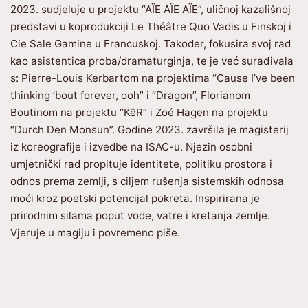
2023. sudjeluje u projektu “AÏE AÏE AÏE”, uličnoj kazališnoj
predstavi u koprodukciji Le Théâtre Quo Vadis u Finskoj i
Cie Sale Gamine u Francuskoj. Također, fokusira svoj rad
kao asistentica proba/dramaturginja, te je već surađivala
s: Pierre-Louis Kerbartom na projektima “Cause I’ve been
thinking ’bout forever, ooh” i “Dragon”, Florianom
Boutinom na projektu “KêR” i Zoé Hagen na projektu
“Durch Den Monsun”. Godine 2023. završila je magisterij
iz koreografije i izvedbe na ISAC-u. Njezin osobni
umjetnički rad propituje identitete, politiku prostora i
odnos prema zemlji, s ciljem rušenja sistemskih odnosa
moći kroz poetski potencijal pokreta. Inspirirana je
prirodnim silama poput vode, vatre i kretanja zemlje.
Vjeruje u magiju i povremeno piše.