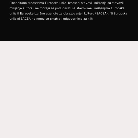
Financirano sredstvima Europske unije. Izneseni stavovi i mišljenja su stavovi i
mišljenja autora i ne moraju se podudarati sa stavovima i mišljenjima Europske
unije ili Europske izvršne agencije za obrazovanje i kulturu (EACEA). Ni Europska
unija ni EACEA ne mogu se smatrati odgovornima za njih.