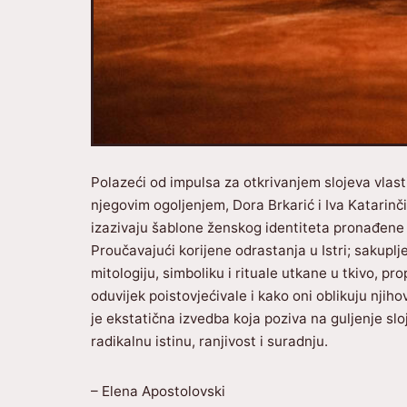
Polazeći od impulsa za otkrivanjem slojeva vlasti
njegovim ogoljenjem, Dora Brkarić i Iva Katarinč
izazivaju šablone ženskog identiteta pronađene u
Proučavajući korijene odrastanja u Istri; sakuplje
mitologiju, simboliku i rituale utkane u tkivo, pr
oduvijek poistovjećivale i kako oni oblikuju njih
je ekstatična izvedba koja poziva na guljenje slo
radikalnu istinu, ranjivost i suradnju.
– Elena Apostolovski