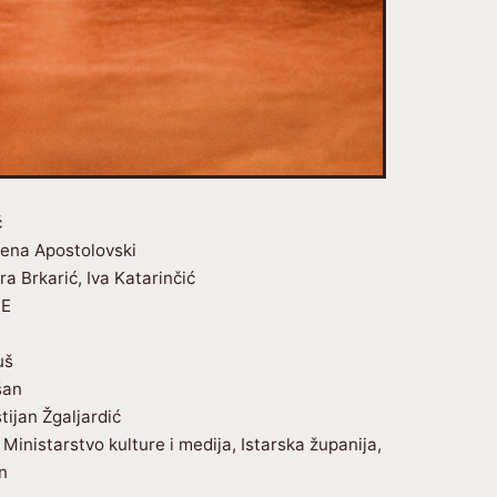
ć
Elena Apostolovski
ra Brkarić, Iva Katarinčić
ME
uš
šan
stijan Žgaljardić
Ministarstvo kulture i medija, Istarska županija,
n