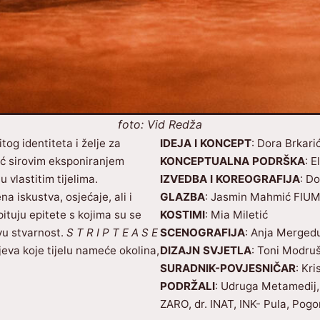
foto: Vid Redža
tog identiteta i želje za
IDEJA I KONCEPT
: Dora Brkari
ić sirovim eksponiranjem
KONCEPTUALNA PODRŠKA
: 
 vlastitim tijelima.
IZVEDBA I KOREOGRAFIJA
: Do
na iskustva, osjećaje, ali i
GLAZBA
: Jasmin Mahmić FIU
opituju epitete s kojima su se
KOSTIMI
: Mia Miletić
ovu stvarnost.
S T R I P T E A S E
SCENOGRAFIJA
: Anja Merged
jeva koje tijelu nameće okolina,
DIZAJN SVJETLA
: Toni Modru
SURADNIK-POVJESNIČAR
: Kri
PODRŽALI
: Udruga Metamedij, 
ZARO, dr. INAT, INK- Pula, Pogo