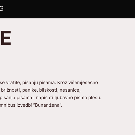
G
NE
li se vratile, pisanju pisama. Kroz višemjesečno
brižnosti, panike, bliskosti, nesanice,
 pisanja pisama i napisati ljubavno pismo plesu.
omnibus izvedbi “Bunar žena”.