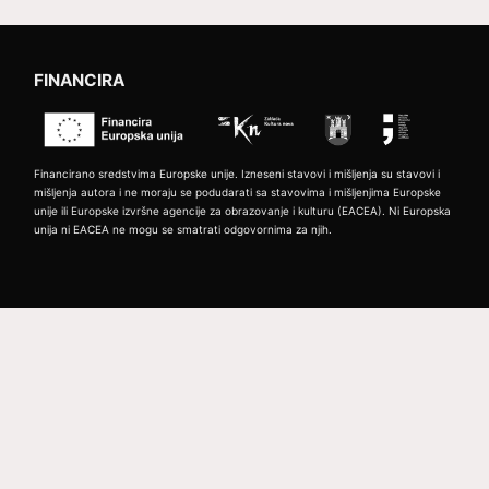
FINANCIRA
Financirano sredstvima Europske unije. Izneseni stavovi i mišljenja su stavovi i
mišljenja autora i ne moraju se podudarati sa stavovima i mišljenjima Europske
unije ili Europske izvršne agencije za obrazovanje i kulturu (EACEA). Ni Europska
unija ni EACEA ne mogu se smatrati odgovornima za njih.