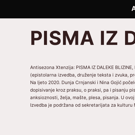
Preskoči
ANTISEZONA
na
sadržaj
PISMA IZ 
Antisezona Xtenzija: PISMA IZ DALEKE BLIZINE, D
(epistolarna izvedba, druženje teksta i zvuka, p
Na ljeto 2020. Dunja Crnjanski i Nina Gojić počele
dopisivanje kroz praksu, o praksi, pa i pisanju p
anksioznosti, želja, mašte, plesa, pisanja. U ovo
Izvedba je podržana od sekretarijata za kulturu 