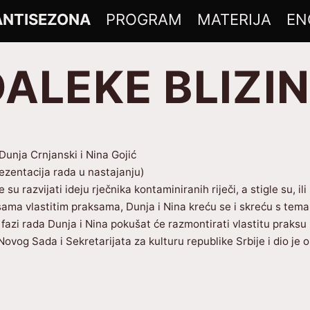
ANTISEZONA
PROGRAM
MATERIJA
EN
DALEKE BLIZI
unja Crnjanski i Nina Gojić
rezentacija rada u nastajanju)
 su razvijati ideju rječnika kontaminiranih riječi, a stigle su, i
isama vlastitim praksama, Dunja i Nina kreću se i skreću s tema 
j fazi rada Dunja i Nina pokušat će razmontirati vlastitu praksu
Novog Sada i Sekretarijata za kulturu republike Srbije i dio je 