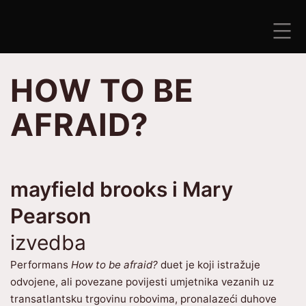
Preskoči
na
sadržaj
ANTISEZONA
HOW TO BE
AFRAID?
mayfield brooks i Mary
Pearson
izvedba
Performans
How to be afraid?
duet je koji istražuje
odvojene, ali povezane povijesti umjetnika vezanih uz
transatlantsku trgovinu robovima, pronalazeći duhove