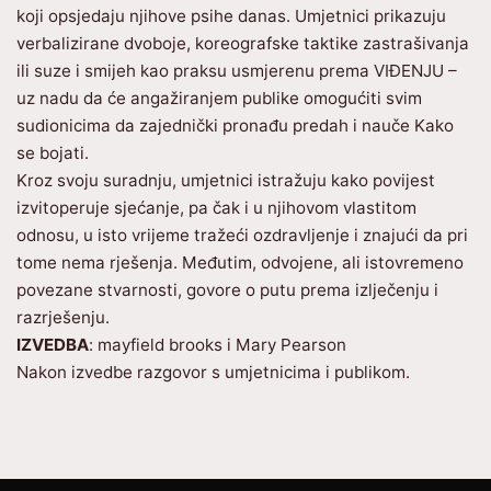
koji opsjedaju njihove psihe danas. Umjetnici prikazuju
verbalizirane dvoboje, koreografske taktike zastrašivanja
ili suze i smijeh kao praksu usmjerenu prema VIĐENJU –
uz nadu da će angažiranjem publike omogućiti svim
sudionicima da zajednički pronađu predah i nauče Kako
se bojati.
Kroz svoju suradnju, umjetnici istražuju kako povijest
izvitoperuje sjećanje, pa čak i u njihovom vlastitom
odnosu, u isto vrijeme tražeći ozdravljenje i znajući da pri
tome nema rješenja. Međutim, odvojene, ali istovremeno
povezane stvarnosti, govore o putu prema izlječenju i
razrješenju.
IZVEDBA
: mayfield brooks i Mary Pearson
Nakon izvedbe razgovor s umjetnicima i publikom.